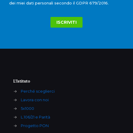
dei miei dati personali secondo il GDPR 679/2016.
L’Istituto
→
Perché sceglierci
→
Lavora con noi
→
5x1000
→
L.106/21 e Parità
→
Progetto PON