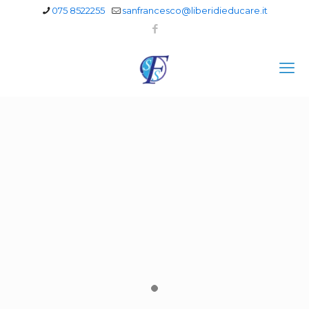
075 8522255
sanfrancesco@liberidieducare.it