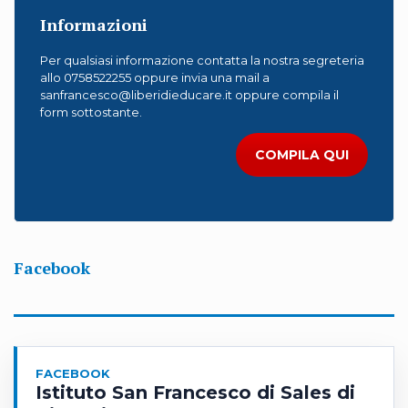
Informazioni
Per qualsiasi informazione contatta la nostra segreteria
allo 0758522255 oppure invia una mail a
sanfrancesco@liberidieducare.it oppure compila il
form sottostante.
COMPILA QUI
Facebook
FACEBOOK
Istituto San Francesco di Sales di