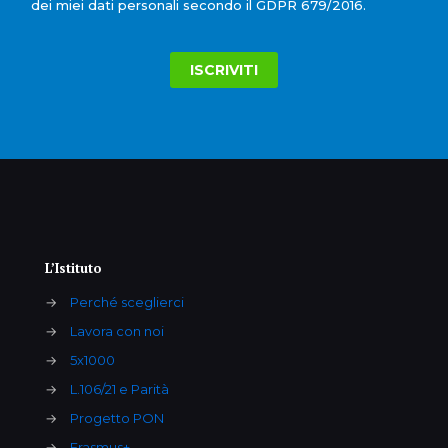
dei miei dati personali secondo il GDPR 679/2016.
L’Istituto
→
Perché sceglierci
→
Lavora con noi
→
5x1000
→
L.106/21 e Parità
→
Progetto PON
→
Erasmus+