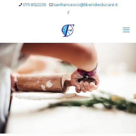
075 8522255
sanfrancesco@liberidieducare.it