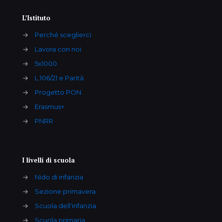
L’Istituto
→
Perché sceglierci
→
Lavora con noi
→
5x1000
→
L.106/21 e Parità
→
Progetto PON
→
Erasmus+
→
PNRR
I livelli di scuola
→
Nido di infanzia
→
Sezione primavera
→
Scuola dell'infanzia
→
Scuola primaria