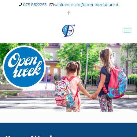
075 8522255
sanfrancesco@liberidieducare.it