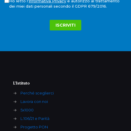
Ho letto l'
Informativa Privacy
e autorizzo al trattamento
dei miei dati personali secondo il GDPR 679/2016.
L’Istituto
→
Perché sceglierci
→
Lavora con noi
→
5x1000
→
L.106/21 e Parità
→
Progetto PON