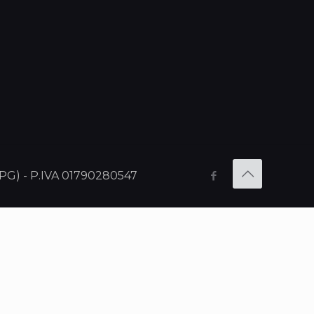
o (PG) - P.IVA 01790280547