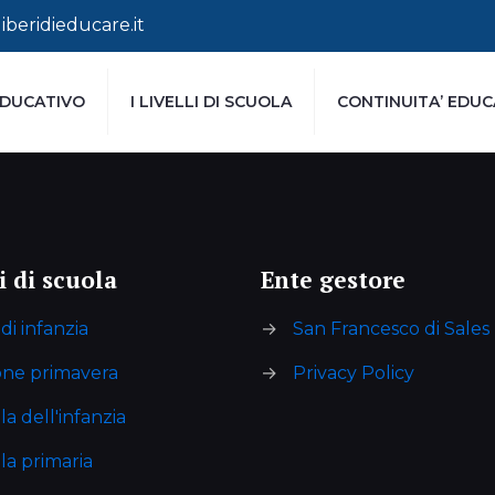
beridieducare.it
DUCATIVO
I LIVELLI DI SCUOLA
CONTINUITA’ EDUC
li di scuola
Ente gestore
di infanzia
→
San Francesco di Sales
one primavera
→
Privacy Policy
a dell'infanzia
la primaria