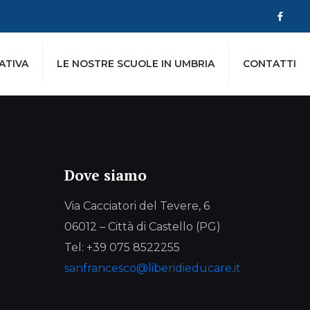
ATIVA
LE NOSTRE SCUOLE IN UMBRIA
CONTATTI
Dove siamo
Via Cacciatori del Tevere, 6
06012 – Città di Castello (PG)
Tel: +39 075 8522255
sanfrancesco@liberidieducare.it