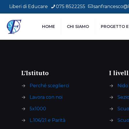
Liberi di Educare
075 8522255
sanfrancesco@li
HOME
CHI SIAMO
PROGETTO E
Area Compiti
L’Istituto
I livel
→
Perché sceglierci
→
Nido 
→
Lavora con noi
→
Sezi
→
5x1000
→
Scuol
→
L.106/21 e Parità
→
Scuo