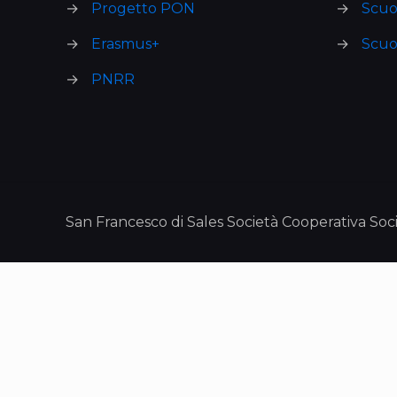
→
Progetto PON
→
Scuo
→
Erasmus+
→
Scuo
→
PNRR
San Francesco di Sales Società Cooperativa Socia