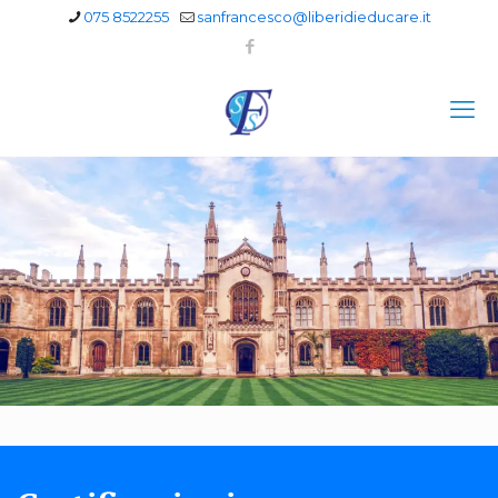
075 8522255
sanfrancesco@liberidieducare.it