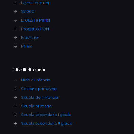
→
Lavora con noi
→
5x1000
→
L.106/21 e Parità
→
Progetto PON
→
Erasmus+
→
PNRR
I livelli di scuola
→
Nido di infanzia
→
Sezione primavera
→
Scuola dell'infanzia
→
Scuola primaria
→
Scuola secondaria I grado
→
Scuola secondaria II grado