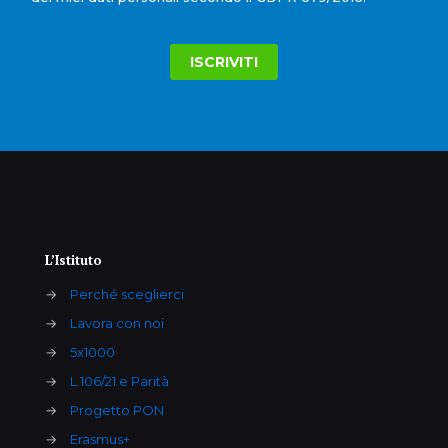
L’Istituto
→
Perché sceglierci
→
Lavora con noi
→
5x1000
→
L.106/21 e Parità
→
Progetto PON
→
Erasmus+