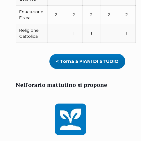
Educazione
2
2
2
2
2
Fisica
Religione
1
1
1
1
1
Cattolica
< Torna a PIANI DI STUDIO
Nell'orario mattutino si propone