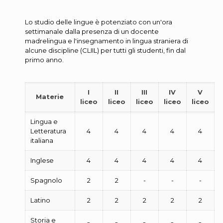
Lo studio delle lingue è potenziato con un'ora
settimanale dalla presenza di un docente
madrelingua e l'insegnamento in lingua straniera di
alcune discipline (CLIIL) per tutti gli studenti, fin dal
primo anno.
I
II
III
IV
V
Materie
liceo
liceo
liceo
liceo
liceo
Lingua e
Letteratura
4
4
4
4
4
italiana
Inglese
4
4
4
4
4
Spagnolo
2
2
-
-
-
Latino
2
2
2
2
2
Storia e