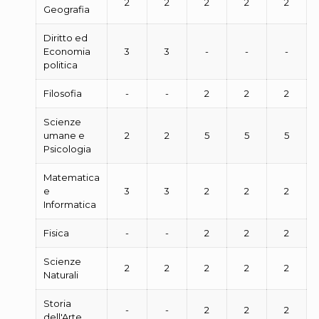
2
2
2
2
2
Geografia
Diritto ed
Economia
3
3
-
-
-
politica
Filosofia
-
-
2
2
2
Scienze
umane e
2
2
5
5
5
Psicologia
Matematica
e
3
3
2
2
2
Informatica
Fisica
-
-
2
2
2
Scienze
2
2
2
2
2
Naturali
Storia
-
-
2
2
2
dell'Arte