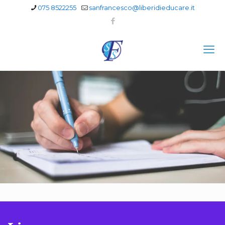
075 8522255
sanfrancesco@liberidieducare.it